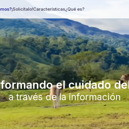
emos?
¡Solicítalo!
Características
¿Qué es?
formando el cuidado de
a través de la información