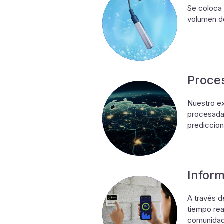
Se coloca 
volumen de
Proce
Nuestro ex
procesada 
prediccion
Inform
A través d
tiempo rea
comunidad